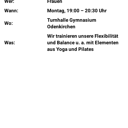
Wer:
Frauen
Wann:
Montag, 19:00 – 20:30 Uhr
Turnhalle Gymnasium
Wo:
Odenkirchen
Wir trainieren unsere Flexibilität
Was:
und Balance u. a. mit Elementen
aus Yoga und Pilates
Wer:
Frauen
Wann:
Mittwoch, 19:30 – 20:30 Uhr
Turnhalle Gymnasium
Wo:
Odenkirchen
Fitness und Ausdauer mit und
Was:
ohne Kleingeräte
Ansprechpartnerin ist Nadine Tenberken: Tel. 0 21